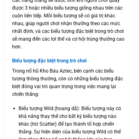
Các hàng thắng sẽ được tính khi người chơi quay
được 3 hoặc nhiều biểu tượng giống nhau trên các
cuộn liên tiếp. Mỗi biểu tượng sẽ có giá trị khác
nhau, giúp người chơi nhận thưởng theo các mức
nhất định, và các biểu tượng đặc biệt trong trò chơi
sẽ mang đến các lợi thế và cơ hội trúng thưởng cao
hơn.
Biểu tượng đặc biệt trong trò chơi
Trong nổ hũ Kho Báu Aztec, bên cạnh các biểu
tượng thông thường, còn có những biểu tượng đặc
biệt đóng vai trò quan trọng trong việc mang lại
chiến thắng:
Biểu tượng Wild (hoang dã): Biểu tượng này có
khả năng thay thế cho bất kỳ biểu tượng nào
khác (trừ Scatter) để tạo thành tổ hợp chiến
thắng. Sự hiện diện của biểu tượng Wild có thể