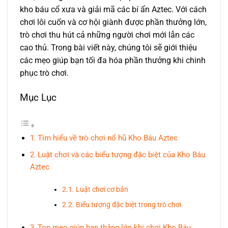
kho báu cổ xưa và giải mã các bí ẩn Aztec. Với cách
chơi lôi cuốn và cơ hội giành được phần thưởng lớn,
trò chơi thu hút cả những người chơi mới lẫn các
cao thủ. Trong bài viết này, chúng tôi sẽ giới thiệu
các mẹo giúp bạn tối đa hóa phần thưởng khi chinh
phục trò chơi.
Mục Lục
Tìm hiểu về trò chơi nổ hũ Kho Báu Aztec
Luật chơi và các biểu tượng đặc biệt của Kho Báu
Aztec
Luật chơi cơ bản
Biểu tượng đặc biệt trong trò chơi
Top mẹo giúp bạn thắng lớn khi chơi Kho Báu