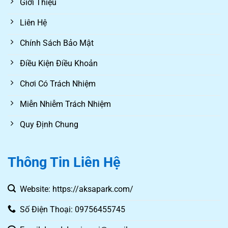
Giới Thiệu
Liên Hệ
Chính Sách Bảo Mật
Điều Kiện Điều Khoản
Chơi Có Trách Nhiệm
Miễn Nhiễm Trách Nhiệm
Quy Định Chung
Thông Tin Liên Hệ
Website: https://aksapark.com/
Số Điện Thoại: 09756455745