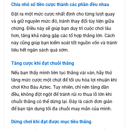
Chia nhỏ số tiền cược thành các phần đều nhau
Đặt ra một mức cược nhất định cho từng lượt quay
và giữ nguyên mức đó, tránh thay đổi tùy tiện giữa
chừng. Điều này sẽ giúp bạn duy trì cuộc chơi lâu
hơn, tăng khả năng gặp các tổ hợp thắng lớn. Cách
này cũng giúp bạn kiểm soát tốt nguồn vốn và tránh
tiêu hết ngân sách quá sớm.
Tăng cược khi đạt chuỗi thắng
Nếu bạn thấy mình liên tục thắng vài ván, hãy thử
tăng mức cược một chút để tối ưu hóa lợi nhuận khi
chơi Kho Báu Aztec. Tuy nhiên, chỉ nên tăng dần
đều, không đột ngột để tránh rủi ro thua lỗ lớn khi
chuỗi thắng có thể dừng lại. Đây là cách đơn giản
để bạn tận dụng tối đa chuỗi may mắn của mình.
Dừng chơi khi đạt được mục tiêu thắng