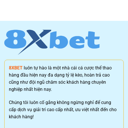
8XBET
luôn tự hào là một nhà cái cá cược thể thao
hàng đầu hiện nay đa dạng tỷ lệ kèo, hoàn trả cao
cũng như đội ngũ chăm sóc khách hàng chuyên
nghiệp nhất hiện nay.
Chúng tôi luôn cố gắng không ngừng nghỉ để cung
cấp dịch vụ giải trí cao cấp nhất, ưu việt nhất đến cho
khách hàng!