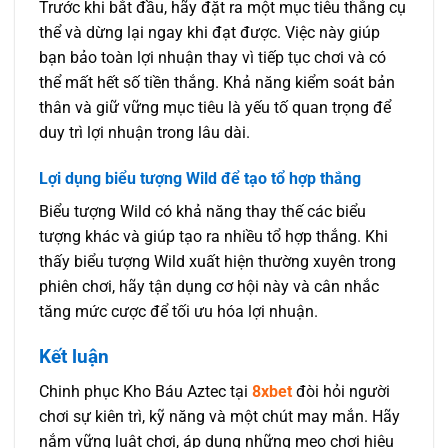
Trước khi bắt đầu, hãy đặt ra một mục tiêu thắng cụ
thể và dừng lại ngay khi đạt được. Việc này giúp
bạn bảo toàn lợi nhuận thay vì tiếp tục chơi và có
thể mất hết số tiền thắng. Khả năng kiểm soát bản
thân và giữ vững mục tiêu là yếu tố quan trọng để
duy trì lợi nhuận trong lâu dài.
Lợi dụng biểu tượng Wild để tạo tổ hợp thắng
Biểu tượng Wild có khả năng thay thế các biểu
tượng khác và giúp tạo ra nhiều tổ hợp thắng. Khi
thấy biểu tượng Wild xuất hiện thường xuyên trong
phiên chơi, hãy tận dụng cơ hội này và cân nhắc
tăng mức cược để tối ưu hóa lợi nhuận.
Kết luận
Chinh phục Kho Báu Aztec tại
8xbet
đòi hỏi người
chơi sự kiên trì, kỹ năng và một chút may mắn. Hãy
nắm vững luật chơi, áp dụng những mẹo chơi hiệu