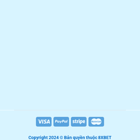
Copyright 2024 © Bản quyền thuộc 8XBET