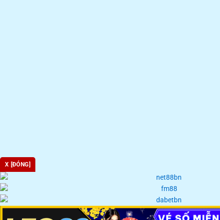
X [ĐÓNG]