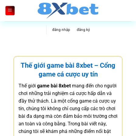
Chuyển
đến
nội
dung
đăng nhập
đăng ký
Thế giới game bài 8xbet – Cổng
game cá cược uy tín
Thế giới
game bài 8xbet
mang đến cho người
chơi những trải nghiệm cá cược hấp dẫn và
đầy thử thách. Là một cổng game cá cược uy
tín, chúng tôi không chỉ cung cấp các trò chơi
bài đa dạng mà còn đảm bảo môi trường chơi
an toàn và công bằng. Trong bài viết này,
chúng tôi sẽ khám phá những điểm nổi bật