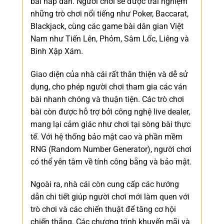
bài hấp dẫn. Người chơi sẽ được trải nghiệm
những trò chơi nổi tiếng như Poker, Baccarat,
Blackjack, cùng các game bài dân gian Việt
Nam như Tiến Lên, Phỏm, Sâm Lốc, Liêng và
Binh Xập Xám.
Giao diện của nhà cái rất thân thiện và dễ sử
dụng, cho phép người chơi tham gia các ván
bài nhanh chóng và thuận tiện. Các trò chơi
bài còn được hỗ trợ bởi công nghệ live dealer,
mang lại cảm giác như chơi tại sòng bài thực
tế. Với hệ thống bảo mật cao và phần mềm
RNG (Random Number Generator), người chơi
có thể yên tâm về tính công bằng và bảo mật.
Ngoài ra, nhà cái còn cung cấp các hướng
dẫn chi tiết giúp người chơi mới làm quen với
trò chơi và các chiến thuật để tăng cơ hội
chiến thắng. Các chương trình khuyến mãi và