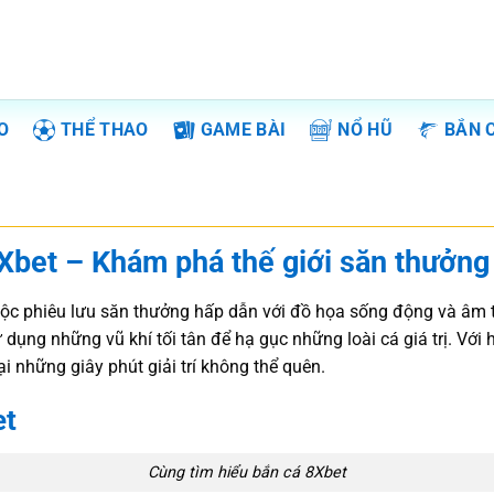
O
THỂ THAO
GAME BÀI
NỔ HŨ
BẮN 
Xbet – Khám phá thế giới săn thưởng
ộc phiêu lưu săn thưởng hấp dẫn với đồ họa sống động và âm 
sử dụng những vũ khí tối tân để hạ gục những loài cá giá trị. V
 những giây phút giải trí không thể quên.
et
Cùng tìm hiểu bắn cá 8Xbet