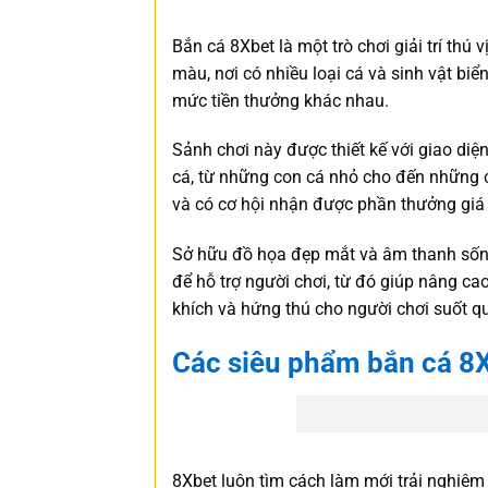
Bắn cá 8Xbet là một trò chơi giải trí th
màu, nơi có nhiều loại cá và sinh vật bi
mức tiền thưởng khác nhau.
Sảnh chơi này được thiết kế với giao diệ
cá, từ những con cá nhỏ cho đến những c
và có cơ hội nhận được phần thưởng giá t
Sở hữu đồ họa đẹp mắt và âm thanh sống đ
để hỗ trợ người chơi, từ đó giúp nâng c
khích và hứng thú cho người chơi suốt qu
Các siêu phẩm bắn cá 8
8Xbet luôn tìm cách làm mới trải nghiệm