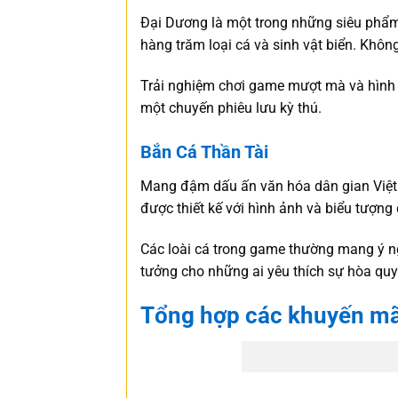
Đại Dương là một trong những siêu phẩm
hàng trăm loại cá và sinh vật biển. Khôn
Trải nghiệm chơi game mượt mà và hình ả
một chuyến phiêu lưu kỳ thú.
Bắn Cá Thần Tài
Mang đậm dấu ấn văn hóa dân gian Việt
được thiết kế với hình ảnh và biểu tượng
Các loài cá trong game thường mang ý ngh
tưởng cho những ai yêu thích sự hòa quyệ
Tổng hợp các khuyến mã