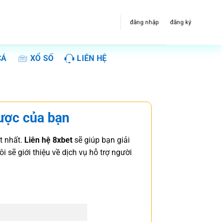
đăng nhập
đăng ký
CÁ
XỔ SỐ
LIÊN HỆ
cược của bạn
t nhất.
Liên hệ 8xbet
sẽ giúp bạn giải
 sẽ giới thiệu về dịch vụ hỗ trợ người