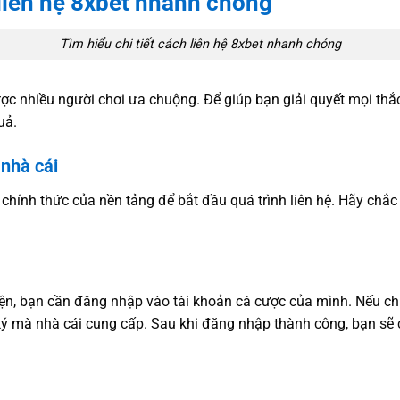
 liên hệ 8xbet nhanh chóng
Tìm hiểu chi tiết cách liên hệ 8xbet nhanh chóng
ược nhiều người chơi ưa chuộng. Để giúp bạn giải quyết mọi th
uả.
 nhà cái
b chính thức của nền tảng để bắt đầu quá trình liên hệ. Hãy ch
iện, bạn cần đăng nhập vào tài khoản cá cược của mình. Nếu ch
 mà nhà cái cung cấp. Sau khi đăng nhập thành công, bạn sẽ c