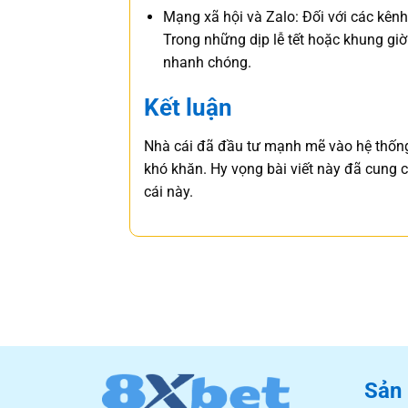
Mạng xã hội và Zalo: Đối với các kênh
Trong những dịp lễ tết hoặc khung giờ
nhanh chóng.
Kết luận
Nhà cái đã đầu tư mạnh mẽ vào hệ thống 
khó khăn. Hy vọng bài viết này đã cung c
cái này.
Sản