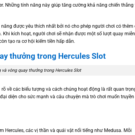
ter. Những tính năng này giúp tăng cường khả năng chiến thắng
 năng được yêu thích nhất bởi nó cho phép người chơi có thêm
 Khi kích hoạt, người chơi sẽ nhận được một số lượt quay miễn
còn tạo ra cơ hội kiếm tiền hấp dẫn.
ay thưởng trong Hercules Slot
 và vòng quay thưởng trong Hercules Slot
ểu rõ về các biểu tượng và cách chúng hoạt động là rất quan trọn
 đại diện cho sức mạnh và câu chuyện mà trò chơi muốn truyền
m Hercules, các vị thần và quái vật nổi tiếng như Medusa. Mỗi