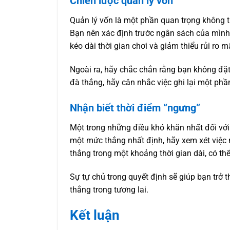
Chiến lược quản lý vốn
Quản lý vốn là một phần quan trọng không thể
Bạn nên xác định trước ngân sách của mình 
kéo dài thời gian chơi và giảm thiểu rủi ro m
Ngoài ra, hãy chắc chắn rằng bạn không đặt
đà thắng, hãy cân nhắc việc ghi lại một phầ
Nhận biết thời điểm “ngưng”
Một trong những điều khó khăn nhất đối với 
một mức thắng nhất định, hãy xem xét việc 
thắng trong một khoảng thời gian dài, có th
Sự tự chủ trong quyết định sẽ giúp bạn trở 
thắng trong tương lai.
Kết luận