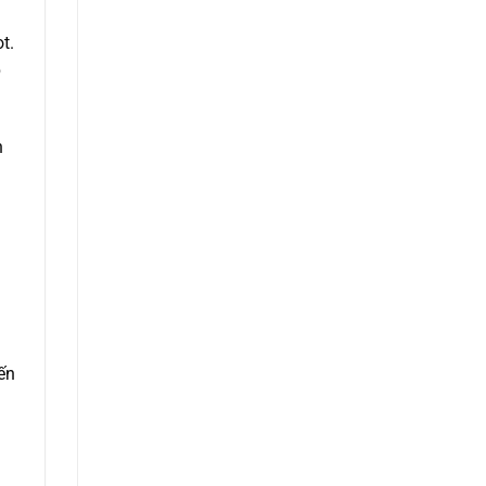
t.
p
n
ến