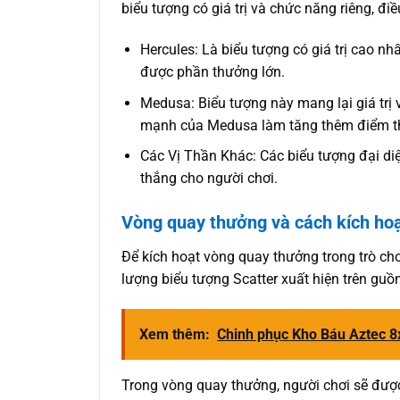
biểu tượng có giá trị và chức năng riêng, đi
Hercules: Là biểu tượng có giá trị cao nh
được phần thưởng lớn.
Medusa: Biểu tượng này mang lại giá trị v
mạnh của Medusa làm tăng thêm điểm thú
Các Vị Thần Khác: Các biểu tượng đại di
thắng cho người chơi.
Vòng quay thưởng và cách kích ho
Để kích hoạt vòng quay thưởng trong trò chơ
lượng biểu tượng Scatter xuất hiện trên gu
Xem thêm:
Chinh phục Kho Báu Aztec 8
Trong vòng quay thưởng, người chơi sẽ được