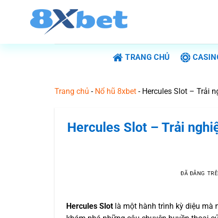
Chuyển
đến
nội
dung
TRANG CHỦ
CASIN
Trang chủ
-
Nổ hũ 8xbet
-
Hercules Slot – Trải 
Hercules Slot – Trải ngh
ĐÃ ĐĂNG TR
Hercules Slot
là một hành trình kỳ diệu mà 