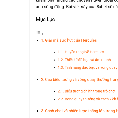
khám phá những câu chuyện huyền thoại của
ảnh sống động. Bài viết này của 8xbet sẽ c
Mục Lục
Giải mã sức hút của Hercules
Huyền thoại về Hercules
Thiết kế đồ họa và âm thanh
Tính năng đặc biệt và vòng quay
Các biểu tượng và vòng quay thưởng tron
Biểu tượng chính trong trò chơi
Vòng quay thưởng và cách kích 
Cách chơi và chiến lược thắng lớn trong 