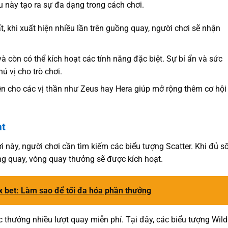
ều này tạo ra sự đa dạng trong cách chơi.
ất, khi xuất hiện nhiều lần trên guồng quay, người chơi sẽ nhận
à còn có thể kích hoạt các tính năng đặc biệt. Sự bí ẩn và sức
 vị cho trò chơi.
ện cho các vị thần như Zeus hay Hera giúp mở rộng thêm cơ hội
ạt
i này, người chơi cần tìm kiếm các biểu tượng Scatter. Khi đủ s
ồng quay, vòng quay thưởng sẽ được kích hoạt.
x bet: Làm sao để tối đa hóa phần thưởng
 thưởng nhiều lượt quay miễn phí. Tại đây, các biểu tượng Wild